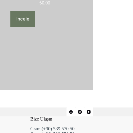
₺
0,00
incele
Bize Ulaşın
Gsm: (+90) 539 570 50