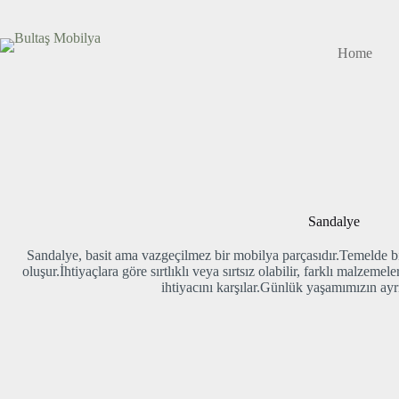
Skip
to
content
Home
Sandalye
Sandalye, basit ama vazgeçilmez bir mobilya parçasıdır.Temelde b
oluşur.İhtiyaçlara göre sırtlıklı veya sırtsız olabilir, farklı malzeme
ihtiyacını karşılar.Günlük yaşamımızın ayrı