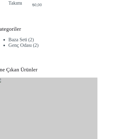
₺
0,00
ategoriler
2
Baza Seti
2
ürün
2
Genç Odası
2
ürün
ne Çıkan Ürünler