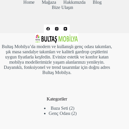
Home
Mağaza
Hakkımızda
Blog
Bize Ulaşın
Bultaş Mobilya’da modern ve kullanışlı genç odası takımları,
şık masa sandalye takımları ve kaliteli gardrop çeşitlerini
uygun fiyatlarla keşfedin. Evinize estetik ve konfor katan
mobilya modellerimizle yaşam alanlarınızı yenileyin.
Dayanıklı, fonksiyonel ve trend tasarımlar için doğru adres
Bultaş Mobilya.
Kategoriler
2
Baza Seti
2
ürün
2
Genç Odası
2
ürün