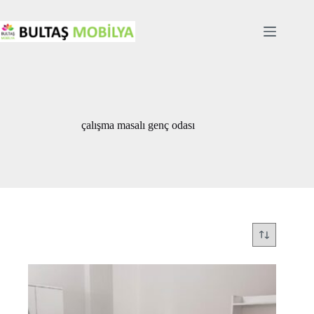
Skip
to
content
çalışma masalı genç odası