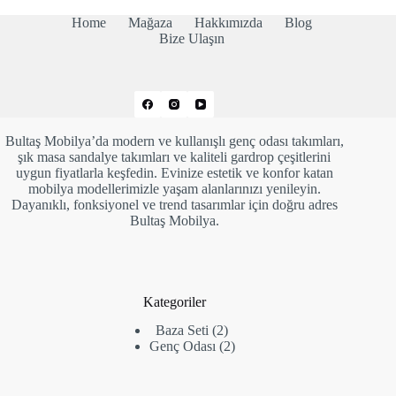
Home
Mağaza
Hakkımızda
Blog
Bize Ulaşın
Bultaş Mobilya’da modern ve kullanışlı genç odası takımları,
şık masa sandalye takımları ve kaliteli gardrop çeşitlerini
uygun fiyatlarla keşfedin. Evinize estetik ve konfor katan
mobilya modellerimizle yaşam alanlarınızı yenileyin.
Dayanıklı, fonksiyonel ve trend tasarımlar için doğru adres
Bultaş Mobilya.
Kategoriler
2
Baza Seti
2
ürün
2
Genç Odası
2
ürün