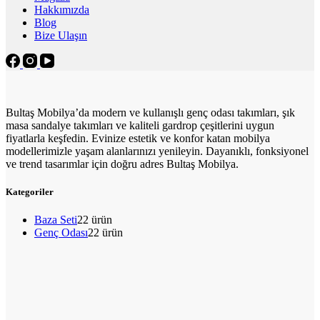
Hakkımızda
Blog
Bize Ulaşın
Bultaş Mobilya’da modern ve kullanışlı genç odası takımları, şık
masa sandalye takımları ve kaliteli gardrop çeşitlerini uygun
fiyatlarla keşfedin. Evinize estetik ve konfor katan mobilya
modellerimizle yaşam alanlarınızı yenileyin. Dayanıklı, fonksiyonel
ve trend tasarımlar için doğru adres Bultaş Mobilya.
Kategoriler
Baza Seti
2
2 ürün
Genç Odası
2
2 ürün