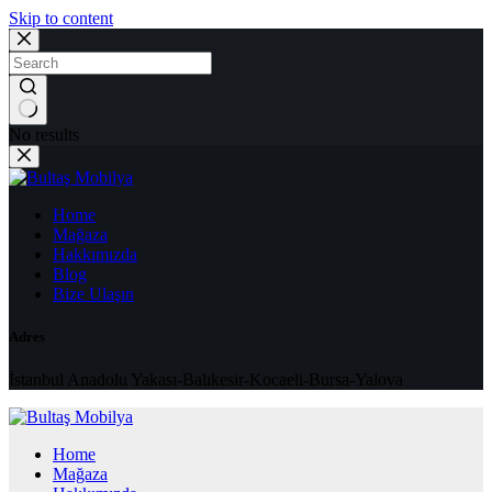
Skip to content
No results
Home
Mağaza
Hakkımızda
Blog
Bize Ulaşın
Adres
İstanbul Anadolu Yakası-Balıkesir-Kocaeli-Bursa-Yalova
Home
Mağaza