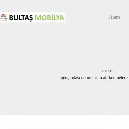
Skip
to
content
Home
ETIKET
genç odası takımı satın alırken nelere