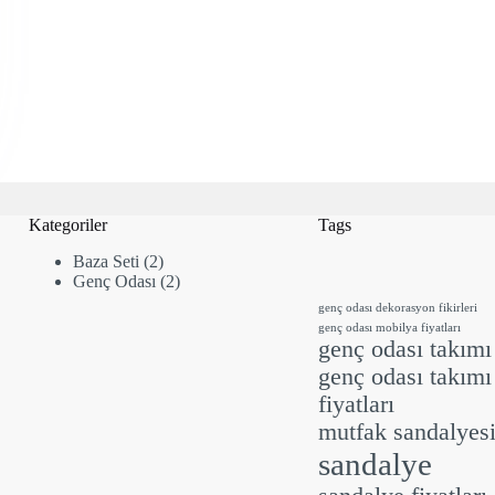
Kategoriler
Tags
2
Baza Seti
2
ürün
2
Genç Odası
2
ürün
genç odası dekorasyon fikirleri
genç odası mobilya fiyatları
genç odası takımı
genç odası takımı
fiyatları
mutfak sandalyes
sandalye